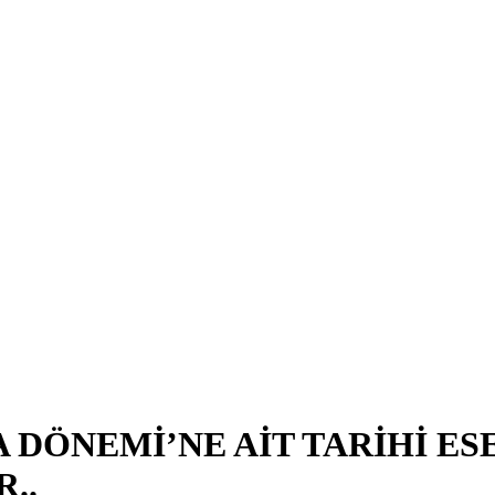
DÖNEMİ’NE AİT TARİHİ ES
..