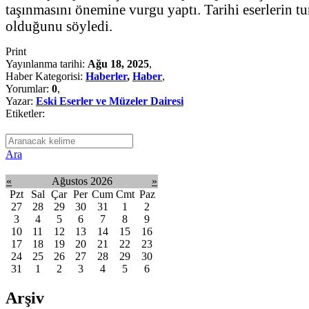
taşınmasını önemine vurgu yaptı. Tarihi eserlerin t
olduğunu söyledi.
Print
Yayınlanma tarihi:
Ağu 18, 2025
,
Haber Kategorisi:
Haberler
,
Haber
,
Yorumlar:
0
,
Yazar:
Eski Eserler ve Müzeler Dairesi
Etiketler:
Ara
«
Ağustos 2026
»
Pzt
Sal
Çar
Per
Cum
Cmt
Paz
27
28
29
30
31
1
2
3
4
5
6
7
8
9
10
11
12
13
14
15
16
17
18
19
20
21
22
23
24
25
26
27
28
29
30
31
1
2
3
4
5
6
Arşiv