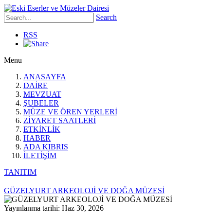
Search
RSS
Menu
ANASAYFA
DAİRE
MEVZUAT
ŞUBELER
MÜZE VE ÖREN YERLERİ
ZİYARET SAATLERİ
ETKİNLİK
HABER
ADA KIBRIS
İLETİŞİM
TANITIM
GÜZELYURT ARKEOLOJİ VE DOĞA MÜZESİ
Yayınlanma tarihi: Haz 30, 2026