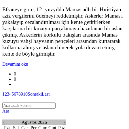
Efsaneye göre, 12. yüzyılda Mamas adlı bir Hıristiyan
aziz vergilerini ödemeyi reddetmiştir. Askerler Mamas'ı
yakalayıp cezalandırılması için kente getirirlerken
karşılarına bir kuzuyu parçalamaya hazırlanan bir aslan
çıkmış. Askerlerin korkulu bakışları arasında Mamas
kuzuyu vahşi hayvanın pençeleri arasından kurtararak
kollarına almış ve aslana binerek yola devam etmiş;
kente de böyle girmiştir.
Devamını oku
0
0
1
2
3
4
5
6
7
8
9
10
Sonraki
Last
Ara
«
Ağustos 2026
»
Pzt
Sal
Çar
Per
Cum
Cmt
Paz