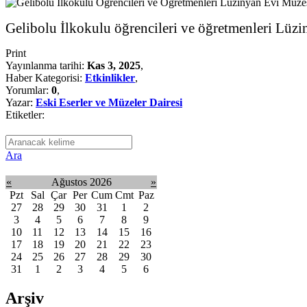
Gelibolu İlkokulu öğrencileri ve öğretmenleri Lüzi
Print
Yayınlanma tarihi:
Kas 3, 2025
,
Haber Kategorisi:
Etkinlikler
,
Yorumlar:
0
,
Yazar:
Eski Eserler ve Müzeler Dairesi
Etiketler:
Ara
«
Ağustos 2026
»
Pzt
Sal
Çar
Per
Cum
Cmt
Paz
27
28
29
30
31
1
2
3
4
5
6
7
8
9
10
11
12
13
14
15
16
17
18
19
20
21
22
23
24
25
26
27
28
29
30
31
1
2
3
4
5
6
Arşiv