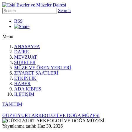
Search
RSS
Menu
ANASAYFA
DAİRE
MEVZUAT
ŞUBELER
MÜZE VE ÖREN YERLERİ
ZİYARET SAATLERİ
ETKİNLİK
HABER
ADA KIBRIS
İLETİŞİM
TANITIM
GÜZELYURT ARKEOLOJİ VE DOĞA MÜZESİ
Yayınlanma tarihi: Haz 30, 2026