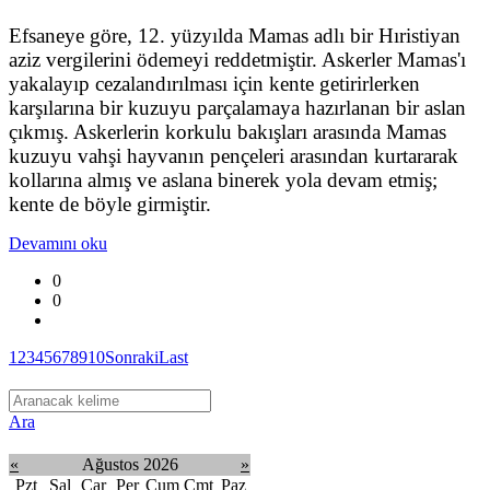
Efsaneye göre, 12. yüzyılda Mamas adlı bir Hıristiyan
aziz vergilerini ödemeyi reddetmiştir. Askerler Mamas'ı
yakalayıp cezalandırılması için kente getirirlerken
karşılarına bir kuzuyu parçalamaya hazırlanan bir aslan
çıkmış. Askerlerin korkulu bakışları arasında Mamas
kuzuyu vahşi hayvanın pençeleri arasından kurtararak
kollarına almış ve aslana binerek yola devam etmiş;
kente de böyle girmiştir.
Devamını oku
0
0
1
2
3
4
5
6
7
8
9
10
Sonraki
Last
Ara
«
Ağustos 2026
»
Pzt
Sal
Çar
Per
Cum
Cmt
Paz