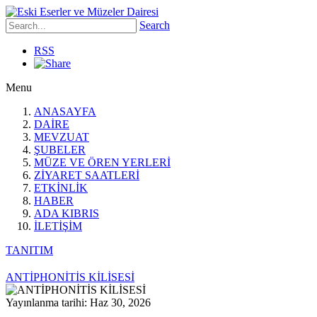
Search
RSS
Menu
ANASAYFA
DAİRE
MEVZUAT
ŞUBELER
MÜZE VE ÖREN YERLERİ
ZİYARET SAATLERİ
ETKİNLİK
HABER
ADA KIBRIS
İLETİŞİM
TANITIM
ANTİPHONİTİS KİLİSESİ
Yayınlanma tarihi: Haz 30, 2026