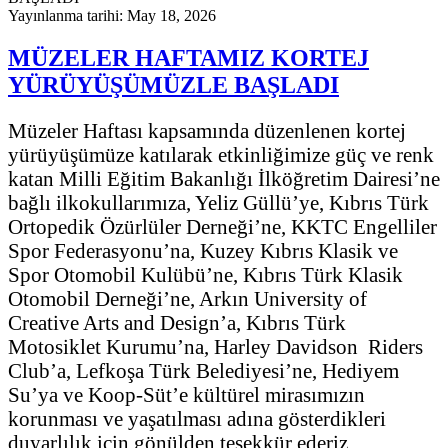
Yayınlanma tarihi: May 18, 2026
MÜZELER HAFTAMIZ KORTEJ
YÜRÜYÜŞÜMÜZLE BAŞLADI
Müzeler Haftası kapsamında düzenlenen kortej
yürüyüşümüze katılarak etkinliğimize güç ve renk
katan Milli Eğitim Bakanlığı İlköğretim Dairesi’ne
bağlı ilkokullarımıza, Yeliz Güllü’ye, Kıbrıs Türk
Ortopedik Özürlüler Derneği’ne, KKTC Engelliler
Spor Federasyonu’na, Kuzey Kıbrıs Klasik ve
Spor Otomobil Kulübü’ne, Kıbrıs Türk Klasik
Otomobil Derneği’ne, Arkın University of
Creative Arts and Design’a, Kıbrıs Türk
Motosiklet Kurumu’na, Harley Davidson Riders
Club’a, Lefkoşa Türk Belediyesi’ne, Hediyem
Su’ya ve Koop-Süt’e kültürel mirasımızın
korunması ve yaşatılması adına gösterdikleri
duyarlılık için gönülden teşekkür ederiz.