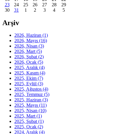
23
24
25
26
27
28
29
30
31
1
2
3
4
5
Arşiv
2026, Haziran
(1)
2026, Mayıs
(16)
2026, Nisan
(3)
2026, Mart
(5)
2026, Şubat
(2)
2026, Ocak
(5)
2025, Aralık
(4)
2025, Kasım
(4)
2025, Ekim
(7)
2025, Eylül
(3)
2025, Ağustos
(4)
2025, Temmuz
(5)
2025, Haziran
(3)
2025, Mayıs
(11)
2025, Nisan
(10)
2025, Mart
(1)
2025, Şubat
(1)
2025, Ocak
(2)
2024, Aralık
(4)