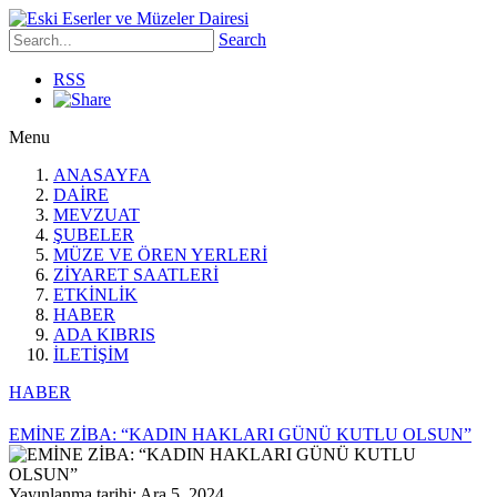
Search
RSS
Menu
ANASAYFA
DAİRE
MEVZUAT
ŞUBELER
MÜZE VE ÖREN YERLERİ
ZİYARET SAATLERİ
ETKİNLİK
HABER
ADA KIBRIS
İLETİŞİM
HABER
EMİNE ZİBA: “KADIN HAKLARI GÜNÜ KUTLU OLSUN”
Yayınlanma tarihi: Ara 5, 2024