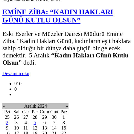
EMİNE ZİBA: “KADIN HAKLARI
GÜNÜ KUTLU OLSUN”
Eski Eserler ve Müzeler Dairesi Müdürü Emine
Ziba, “Kadın Hakları Günü, kadınların eşit haklara
sahip olduğu bir dünya daha güçlü bir gelecek
demektir. 5 Aralık
“Kadın
Hakları Günü Kutlu
Olsun”
dedi.
Devamını oku
910
0
«
Aralık 2024
»
Pzt
Sal
Çar
Per
Cum
Cmt
Paz
25
26
27
28
29
30
1
2
3
4
5
6
7
8
9
10
11
12
13
14
15
16
17
18
19
20
21
22