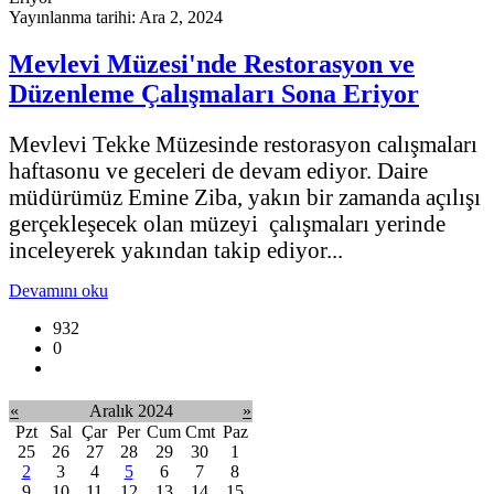
Yayınlanma tarihi: Ara 2, 2024
Mevlevi Müzesi'nde Restorasyon ve
Düzenleme Çalışmaları Sona Eriyor
Mevlevi Tekke Müzesinde restorasyon calışmaları
haftasonu ve geceleri de devam ediyor. Daire
müdürümüz Emine Ziba, yakın bir zamanda açılışı
gerçekleşecek olan müzeyi çalışmaları yerinde
inceleyerek yakından takip ediyor...
Devamını oku
932
0
«
Aralık 2024
»
Pzt
Sal
Çar
Per
Cum
Cmt
Paz
25
26
27
28
29
30
1
2
3
4
5
6
7
8
9
10
11
12
13
14
15