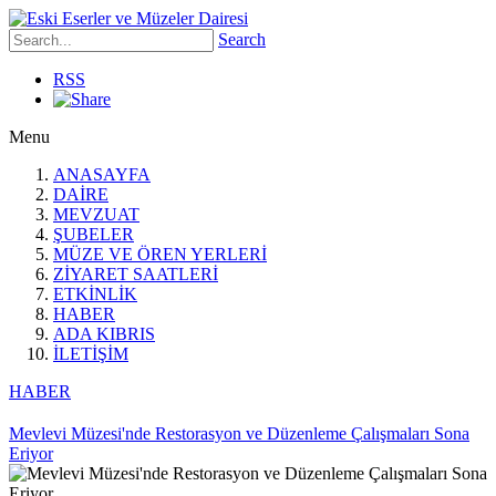
Search
RSS
Menu
ANASAYFA
DAİRE
MEVZUAT
ŞUBELER
MÜZE VE ÖREN YERLERİ
ZİYARET SAATLERİ
ETKİNLİK
HABER
ADA KIBRIS
İLETİŞİM
HABER
Mevlevi Müzesi'nde Restorasyon ve Düzenleme Çalışmaları Sona
Eriyor