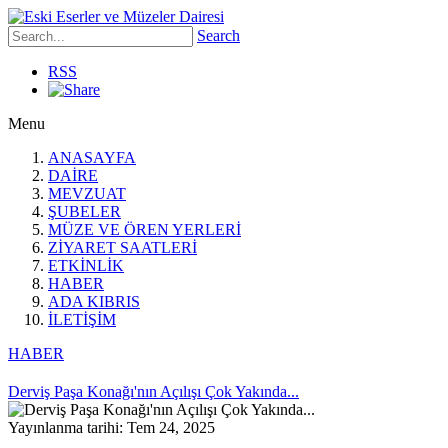
Search
RSS
Menu
ANASAYFA
DAİRE
MEVZUAT
ŞUBELER
MÜZE VE ÖREN YERLERİ
ZİYARET SAATLERİ
ETKİNLİK
HABER
ADA KIBRIS
İLETİŞİM
HABER
Derviş Paşa Konağı'nın Açılışı Çok Yakında...
Yayınlanma tarihi: Tem 24, 2025