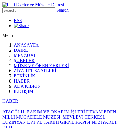
Search
RSS
Menu
ANASAYFA
DAİRE
MEVZUAT
ŞUBELER
MÜZE VE ÖREN YERLERİ
ZİYARET SAATLERİ
ETKİNLİK
HABER
ADA KIBRIS
İLETİŞİM
HABER
ATAOĞLU, BAKIM VE ONARIM İŞLERİ DEVAM EDEN,
MİLLİ MÜCADELE MÜZESİ, MEVLEVİ TEKKESİ,
LÜZİNYAN EVİ VE TARİHİ GİRNE KAPISI’NI ZİYARET
ETTİ