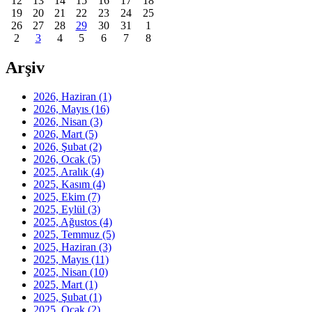
12
13
14
15
16
17
18
19
20
21
22
23
24
25
26
27
28
29
30
31
1
2
3
4
5
6
7
8
Arşiv
2026, Haziran
(1)
2026, Mayıs
(16)
2026, Nisan
(3)
2026, Mart
(5)
2026, Şubat
(2)
2026, Ocak
(5)
2025, Aralık
(4)
2025, Kasım
(4)
2025, Ekim
(7)
2025, Eylül
(3)
2025, Ağustos
(4)
2025, Temmuz
(5)
2025, Haziran
(3)
2025, Mayıs
(11)
2025, Nisan
(10)
2025, Mart
(1)
2025, Şubat
(1)
2025, Ocak
(2)