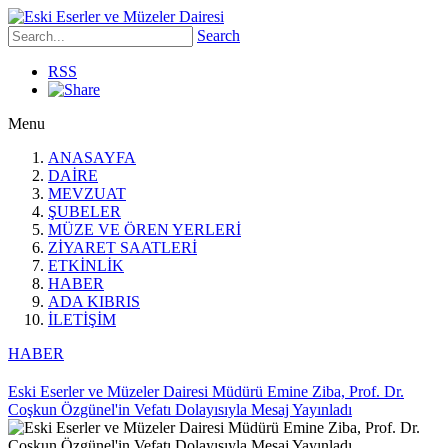
Search
RSS
Menu
ANASAYFA
DAİRE
MEVZUAT
ŞUBELER
MÜZE VE ÖREN YERLERİ
ZİYARET SAATLERİ
ETKİNLİK
HABER
ADA KIBRIS
İLETİŞİM
HABER
Eski Eserler ve Müzeler Dairesi Müdürü Emine Ziba, Prof. Dr.
Coşkun Özgünel'in Vefatı Dolayısıyla Mesaj Yayınladı