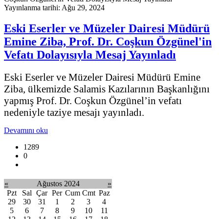
Yayınlanma tarihi: Ağu 29, 2024
Eski Eserler ve Müzeler Dairesi Müdürü
Emine Ziba, Prof. Dr. Coşkun Özgünel'in
Vefatı Dolayısıyla Mesaj Yayınladı
Eski Eserler ve Müzeler Dairesi Müdürü Emine
Ziba, ülkemizde Salamis Kazılarının Başkanlığını
yapmış Prof. Dr. Coşkun Özgünel’in vefatı
nedeniyle taziye mesajı yayınladı.
Devamını oku
1289
0
«
Ağustos 2024
»
Pzt
Sal
Çar
Per
Cum
Cmt
Paz
29
30
31
1
2
3
4
5
6
7
8
9
10
11