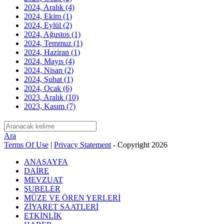
2024, Aralık
(4)
2024, Ekim
(1)
2024, Eylül
(2)
2024, Ağustos
(1)
2024, Temmuz
(1)
2024, Haziran
(1)
2024, Mayıs
(4)
2024, Nisan
(2)
2024, Şubat
(1)
2024, Ocak
(6)
2023, Aralık
(10)
2023, Kasım
(7)
Ara
Terms Of Use
|
Privacy Statement
-
Copyright 2026
ANASAYFA
DAİRE
MEVZUAT
ŞUBELER
MÜZE VE ÖREN YERLERİ
ZİYARET SAATLERİ
ETKİNLİK