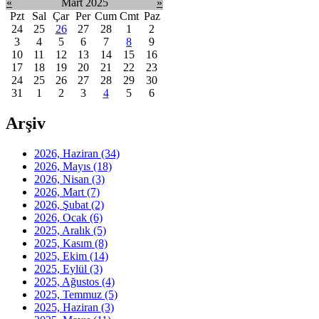
«
Mart 2025
»
Pzt
Sal
Çar
Per
Cum
Cmt
Paz
24
25
26
27
28
1
2
3
4
5
6
7
8
9
10
11
12
13
14
15
16
17
18
19
20
21
22
23
24
25
26
27
28
29
30
31
1
2
3
4
5
6
Arşiv
2026, Haziran
(34)
2026, Mayıs
(18)
2026, Nisan
(3)
2026, Mart
(7)
2026, Şubat
(2)
2026, Ocak
(6)
2025, Aralık
(5)
2025, Kasım
(8)
2025, Ekim
(14)
2025, Eylül
(3)
2025, Ağustos
(4)
2025, Temmuz
(5)
2025, Haziran
(3)