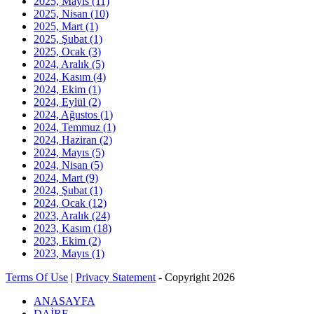
2025, Mayıs
(11)
2025, Nisan
(10)
2025, Mart
(1)
2025, Şubat
(1)
2025, Ocak
(3)
2024, Aralık
(5)
2024, Kasım
(4)
2024, Ekim
(1)
2024, Eylül
(2)
2024, Ağustos
(1)
2024, Temmuz
(1)
2024, Haziran
(2)
2024, Mayıs
(5)
2024, Nisan
(5)
2024, Mart
(9)
2024, Şubat
(1)
2024, Ocak
(12)
2023, Aralık
(24)
2023, Kasım
(18)
2023, Ekim
(2)
2023, Mayıs
(1)
Terms Of Use
|
Privacy Statement
-
Copyright 2026
ANASAYFA
DAİRE