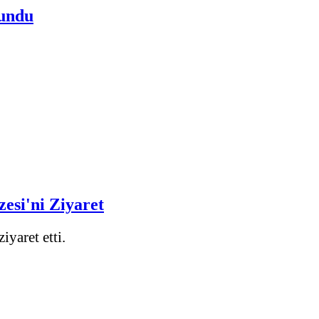
lundu
esi'ni Ziyaret
yaret etti.