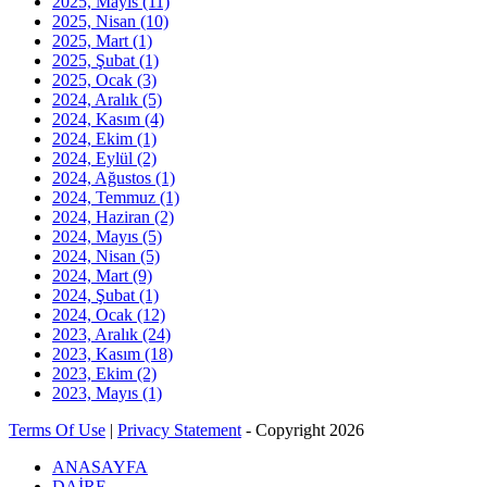
2025, Mayıs
(11)
2025, Nisan
(10)
2025, Mart
(1)
2025, Şubat
(1)
2025, Ocak
(3)
2024, Aralık
(5)
2024, Kasım
(4)
2024, Ekim
(1)
2024, Eylül
(2)
2024, Ağustos
(1)
2024, Temmuz
(1)
2024, Haziran
(2)
2024, Mayıs
(5)
2024, Nisan
(5)
2024, Mart
(9)
2024, Şubat
(1)
2024, Ocak
(12)
2023, Aralık
(24)
2023, Kasım
(18)
2023, Ekim
(2)
2023, Mayıs
(1)
Terms Of Use
|
Privacy Statement
-
Copyright 2026
ANASAYFA
DAİRE