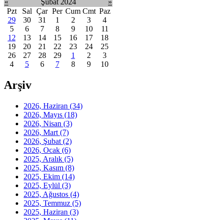
«
Şubat 2024
»
Pzt
Sal
Çar
Per
Cum
Cmt
Paz
29
30
31
1
2
3
4
5
6
7
8
9
10
11
12
13
14
15
16
17
18
19
20
21
22
23
24
25
26
27
28
29
1
2
3
4
5
6
7
8
9
10
Arşiv
2026, Haziran
(34)
2026, Mayıs
(18)
2026, Nisan
(3)
2026, Mart
(7)
2026, Şubat
(2)
2026, Ocak
(6)
2025, Aralık
(5)
2025, Kasım
(8)
2025, Ekim
(14)
2025, Eylül
(3)
2025, Ağustos
(4)
2025, Temmuz
(5)
2025, Haziran
(3)