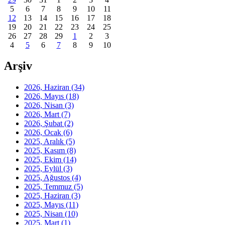
5
6
7
8
9
10
11
12
13
14
15
16
17
18
19
20
21
22
23
24
25
26
27
28
29
1
2
3
4
5
6
7
8
9
10
Arşiv
2026, Haziran
(34)
2026, Mayıs
(18)
2026, Nisan
(3)
2026, Mart
(7)
2026, Şubat
(2)
2026, Ocak
(6)
2025, Aralık
(5)
2025, Kasım
(8)
2025, Ekim
(14)
2025, Eylül
(3)
2025, Ağustos
(4)
2025, Temmuz
(5)
2025, Haziran
(3)
2025, Mayıs
(11)
2025, Nisan
(10)
2025, Mart
(1)