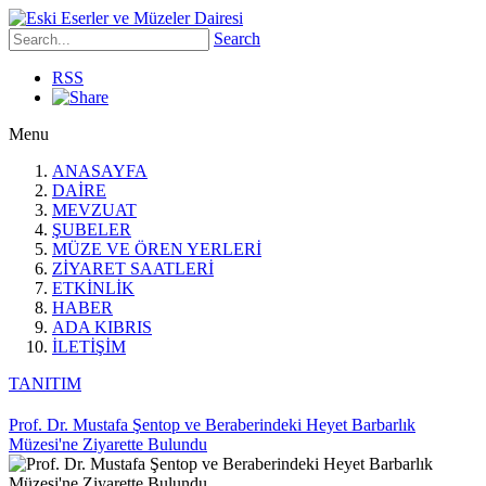
Search
RSS
Menu
ANASAYFA
DAİRE
MEVZUAT
ŞUBELER
MÜZE VE ÖREN YERLERİ
ZİYARET SAATLERİ
ETKİNLİK
HABER
ADA KIBRIS
İLETİŞİM
TANITIM
Prof. Dr. Mustafa Şentop ve Beraberindeki Heyet Barbarlık
Müzesi'ne Ziyarette Bulundu