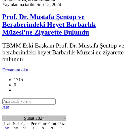
Yayınlanma tarihi: Şub 12, 2024
Prof. Dr. Mustafa Şentop ve
Beraberindeki Heyet Barbarlık
Müzesi'ne Ziyarette Bulundu
TBMM Eski Başkanı Prof. Dr. Mustafa Şentop ve
beraberindeki heyet Barbarlık Müzesi'ne ziyarette
bulundu.
Devamını oku
1315
0
Ara
«
Şubat 2024
»
Pzt
Sal
Çar
Per
Cum
Cmt
Paz
29
30
31
1
2
3
4