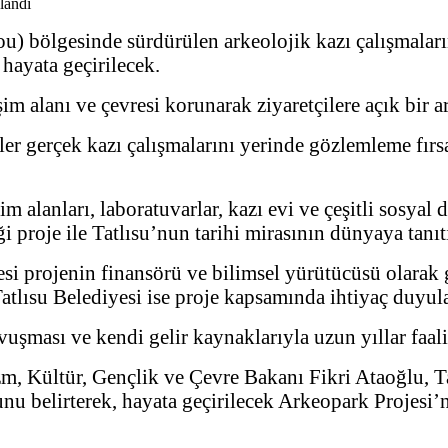
u) bölgesinde sürdürülen arkeolojik kazı çalışmaların
hayata geçirilecek.
 alanı ve çevresi korunarak ziyaretçilere açık bir a
er gerçek kazı çalışmalarını yerinde gözlemleme fırsa
alanları, laboratuvarlar, kazı evi ve çeşitli sosyal d
proje ile Tatlısu’nun tarihi mirasının dünyaya tanıt
esi projenin finansörü ve bilimsel yürütücüsü olarak 
Tatlısu Belediyesi ise proje kapsamında ihtiyaç duyul
kavuşması ve kendi gelir kaynaklarıyla uzun yıllar fa
 Kültür, Gençlik ve Çevre Bakanı Fikri Ataoğlu, Tatl
unu belirterek, hayata geçirilecek Arkeopark Projesi