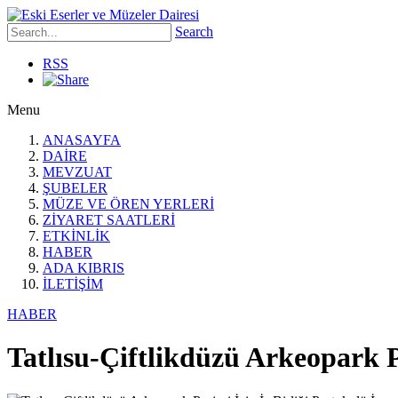
Search
RSS
Menu
ANASAYFA
DAİRE
MEVZUAT
ŞUBELER
MÜZE VE ÖREN YERLERİ
ZİYARET SAATLERİ
ETKİNLİK
HABER
ADA KIBRIS
İLETİŞİM
HABER
Tatlısu-Çiftlikdüzü Arkeopark Pr