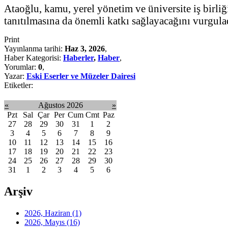
Ataoğlu, kamu, yerel yönetim ve üniversite iş birliğ
tanıtılmasına da önemli katkı sağlayacağını vurgula
Print
Yayınlanma tarihi:
Haz 3, 2026
,
Haber Kategorisi:
Haberler
,
Haber
,
Yorumlar:
0
,
Yazar:
Eski Eserler ve Müzeler Dairesi
Etiketler:
«
Ağustos 2026
»
Pzt
Sal
Çar
Per
Cum
Cmt
Paz
27
28
29
30
31
1
2
3
4
5
6
7
8
9
10
11
12
13
14
15
16
17
18
19
20
21
22
23
24
25
26
27
28
29
30
31
1
2
3
4
5
6
Arşiv
2026, Haziran
(1)
2026, Mayıs
(16)