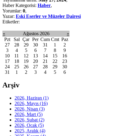
Haber Kategorisi:
Haber
,
Yorumlar:
0
,
Yazar:
Eski Eserler ve Müzeler Dairesi
Etiketler:
«
Ağustos 2026
»
Pzt
Sal
Çar
Per
Cum
Cmt
Paz
27
28
29
30
31
1
2
3
4
5
6
7
8
9
10
11
12
13
14
15
16
17
18
19
20
21
22
23
24
25
26
27
28
29
30
31
1
2
3
4
5
6
Arşiv
2026, Haziran
(1)
2026, Mayıs
(16)
2026, Nisan
(3)
2026, Mart
(5)
2026, Şubat
(2)
2026, Ocak
(5)
2025, Aralık
(4)