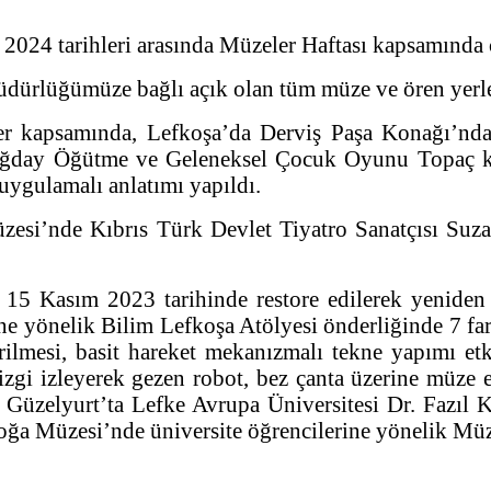
2024 tarihleri arasında Müzeler Haftası kapsamında çe
ürlüğümüze bağlı açık olan tüm müze ve ören yerlerim
r kapsamında, Lefkoşa’da Derviş Paşa Konağı’nda İ
uğday Öğütme ve Geleneksel Çocuk Oyunu Topaç ku
 uygulamalı anlatımı yapıldı.
si’nde Kıbrıs Türk Devlet Tiyatro Sanatçısı Suzan 
 Kasım 2023 tarihinde restore edilerek yeniden z
 yönelik Bilim Lefkoşa Atölyesi önderliğinde 7 fark
irilmesi, basit hareket mekanızmalı tekne yapımı e
izgi izleyerek gezen robot, bez çanta üzerine müze 
 Güzelyurt’ta Lefke Avrupa Üniversitesi Dr. Fazıl 
a Müzesi’nde üniversite öğrencilerine yönelik Müze