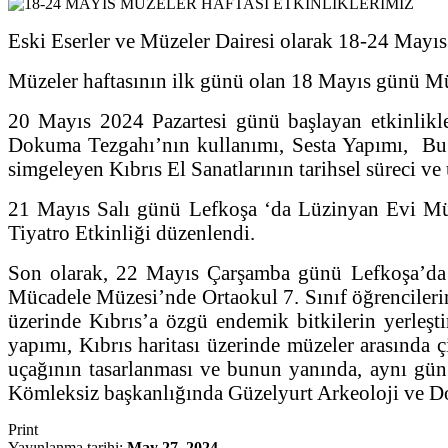
Eski Eserler ve Müzeler Dairesi olarak 18-24 Mayıs 
Müzeler haftasının ilk günü olan 18 Mayıs günü Müd
20 Mayıs 2024 Pazartesi günü başlayan etkinlikle
Dokuma Tezgahı’nın kullanımı, Sesta Yapımı, B
simgeleyen Kıbrıs El Sanatlarının tarihsel süreci ve
21 Mayıs Salı günü Lefkoşa ‘da Lüzinyan Evi Müze
Tiyatro Etkinliği düzenlendi.
Son olarak, 22 Mayıs Çarşamba günü Lefkoşa’da 15
Mücadele Müzesi’nde Ortaokul 7. Sınıf öğrencilerine
üzerinde Kıbrıs’a özgü endemik bitkilerin yerleşt
yapımı, Kıbrıs haritası üzerinde müzeler arasında ç
uçağının tasarlanması ve bunun yanında, aynı gün
Kömleksiz başkanlığında Güzelyurt Arkeoloji ve Doğ
Print
Yayınlanma tarihi:
May 27, 2024
,