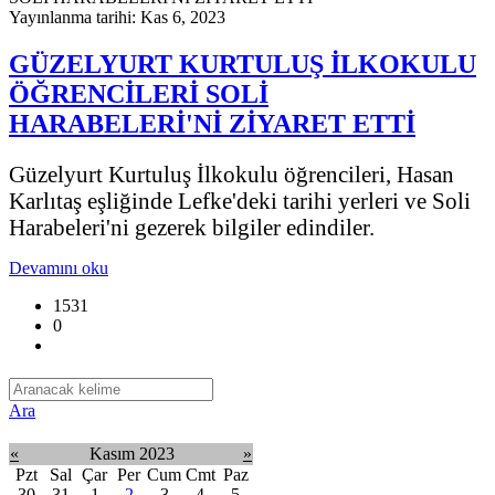
Yayınlanma tarihi: Kas 6, 2023
GÜZELYURT KURTULUŞ İLKOKULU
ÖĞRENCİLERİ SOLİ
HARABELERİ'Nİ ZİYARET ETTİ
Güzelyurt Kurtuluş İlkokulu öğrencileri, Hasan
Karlıtaş eşliğinde Lefke'deki tarihi yerleri ve Soli
Harabeleri'ni gezerek bilgiler edindiler.
Devamını oku
1531
0
Ara
«
Kasım 2023
»
Pzt
Sal
Çar
Per
Cum
Cmt
Paz
30
31
1
2
3
4
5