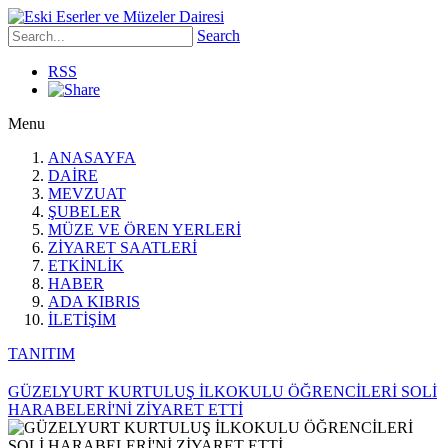
Search
RSS
Menu
ANASAYFA
DAİRE
MEVZUAT
ŞUBELER
MÜZE VE ÖREN YERLERİ
ZİYARET SAATLERİ
ETKİNLİK
HABER
ADA KIBRIS
İLETİŞİM
TANITIM
GÜZELYURT KURTULUŞ İLKOKULU ÖĞRENCİLERİ SOLİ
HARABELERİ'Nİ ZİYARET ETTİ