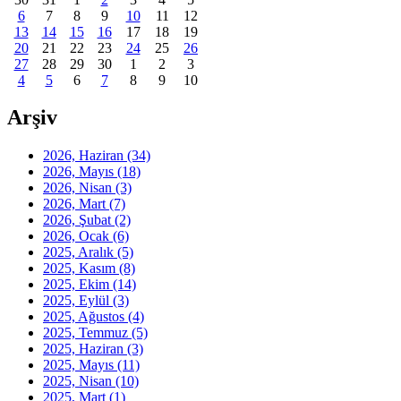
6
7
8
9
10
11
12
13
14
15
16
17
18
19
20
21
22
23
24
25
26
27
28
29
30
1
2
3
4
5
6
7
8
9
10
Arşiv
2026, Haziran
(34)
2026, Mayıs
(18)
2026, Nisan
(3)
2026, Mart
(7)
2026, Şubat
(2)
2026, Ocak
(6)
2025, Aralık
(5)
2025, Kasım
(8)
2025, Ekim
(14)
2025, Eylül
(3)
2025, Ağustos
(4)
2025, Temmuz
(5)
2025, Haziran
(3)
2025, Mayıs
(11)
2025, Nisan
(10)
2025, Mart
(1)