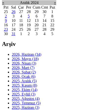
«
Aralık 2024
»
Pzt
Sal
Çar
Per
Cum
Cmt
Paz
25
26
27
28
29
30
1
2
3
4
5
6
7
8
9
10
11
12
13
14
15
16
17
18
19
20
21
22
23
24
25
26
27
28
29
30
31
1
2
3
4
5
Arşiv
2026, Haziran
(34)
2026, Mayıs
(18)
2026, Nisan
(3)
2026, Mart
(7)
2026, Şubat
(2)
2026, Ocak
(6)
2025, Aralık
(5)
2025, Kasım
(8)
2025, Ekim
(14)
2025, Eylül
(3)
2025, Ağustos
(4)
2025, Temmuz
(5)
2025, Haziran
(3)