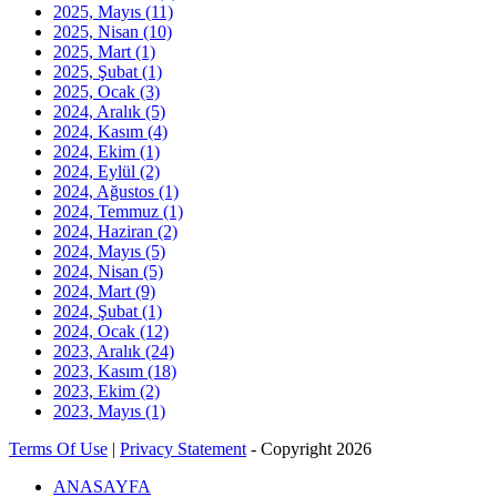
2025, Mayıs
(11)
2025, Nisan
(10)
2025, Mart
(1)
2025, Şubat
(1)
2025, Ocak
(3)
2024, Aralık
(5)
2024, Kasım
(4)
2024, Ekim
(1)
2024, Eylül
(2)
2024, Ağustos
(1)
2024, Temmuz
(1)
2024, Haziran
(2)
2024, Mayıs
(5)
2024, Nisan
(5)
2024, Mart
(9)
2024, Şubat
(1)
2024, Ocak
(12)
2023, Aralık
(24)
2023, Kasım
(18)
2023, Ekim
(2)
2023, Mayıs
(1)
Terms Of Use
|
Privacy Statement
-
Copyright 2026
ANASAYFA