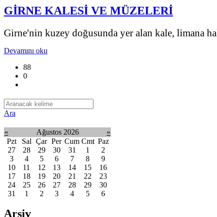
GİRNE KALESİ VE MÜZELERİ
Girne'nin kuzey doğusunda yer alan kale, limana ha
Devamını oku
88
0
Ara
«
Ağustos 2026
»
Pzt
Sal
Çar
Per
Cum
Cmt
Paz
27
28
29
30
31
1
2
3
4
5
6
7
8
9
10
11
12
13
14
15
16
17
18
19
20
21
22
23
24
25
26
27
28
29
30
31
1
2
3
4
5
6
Arşiv