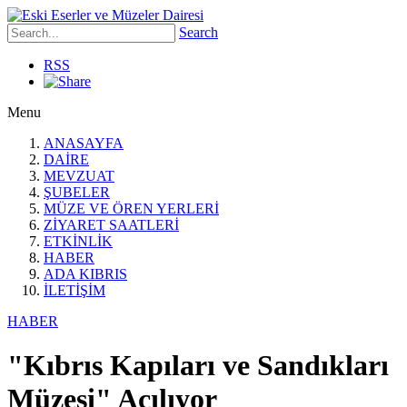
Search
RSS
Menu
ANASAYFA
DAİRE
MEVZUAT
ŞUBELER
MÜZE VE ÖREN YERLERİ
ZİYARET SAATLERİ
ETKİNLİK
HABER
ADA KIBRIS
İLETİŞİM
HABER
"Kıbrıs Kapıları ve Sandıkları
Müzesi" Açılıyor