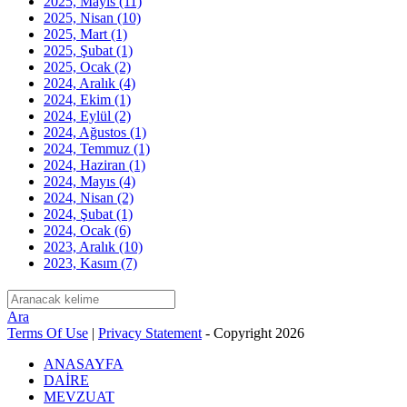
2025, Mayıs
(11)
2025, Nisan
(10)
2025, Mart
(1)
2025, Şubat
(1)
2025, Ocak
(2)
2024, Aralık
(4)
2024, Ekim
(1)
2024, Eylül
(2)
2024, Ağustos
(1)
2024, Temmuz
(1)
2024, Haziran
(1)
2024, Mayıs
(4)
2024, Nisan
(2)
2024, Şubat
(1)
2024, Ocak
(6)
2023, Aralık
(10)
2023, Kasım
(7)
Ara
Terms Of Use
|
Privacy Statement
-
Copyright 2026
ANASAYFA
DAİRE
MEVZUAT