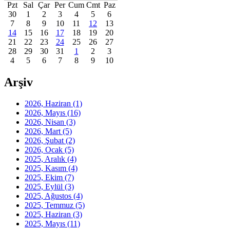
Pzt
Sal
Çar
Per
Cum
Cmt
Paz
30
1
2
3
4
5
6
7
8
9
10
11
12
13
14
15
16
17
18
19
20
21
22
23
24
25
26
27
28
29
30
31
1
2
3
4
5
6
7
8
9
10
Arşiv
2026, Haziran
(1)
2026, Mayıs
(16)
2026, Nisan
(3)
2026, Mart
(5)
2026, Şubat
(2)
2026, Ocak
(5)
2025, Aralık
(4)
2025, Kasım
(4)
2025, Ekim
(7)
2025, Eylül
(3)
2025, Ağustos
(4)
2025, Temmuz
(5)
2025, Haziran
(3)
2025, Mayıs
(11)