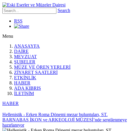
Search
RSS
Menu
ANASAYFA
DAİRE
MEVZUAT
ŞUBELER
MÜZE VE ÖREN YERLERİ
ZİYARET SAATLERİ
ETKİNLİK
HABER
ADA KIBRIS
İLETİŞİM
HABER
Hellenistik - Erken Roma Dönemi mezar buluntuları, ST.
BARNABAS İKON ve ARKEOLOJİ MÜZESİ’nde sergilenmeye
hazırlanıyor