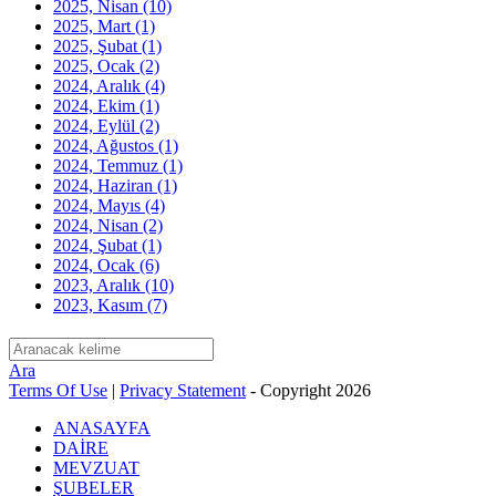
2025, Nisan
(10)
2025, Mart
(1)
2025, Şubat
(1)
2025, Ocak
(2)
2024, Aralık
(4)
2024, Ekim
(1)
2024, Eylül
(2)
2024, Ağustos
(1)
2024, Temmuz
(1)
2024, Haziran
(1)
2024, Mayıs
(4)
2024, Nisan
(2)
2024, Şubat
(1)
2024, Ocak
(6)
2023, Aralık
(10)
2023, Kasım
(7)
Ara
Terms Of Use
|
Privacy Statement
-
Copyright 2026
ANASAYFA
DAİRE
MEVZUAT
ŞUBELER