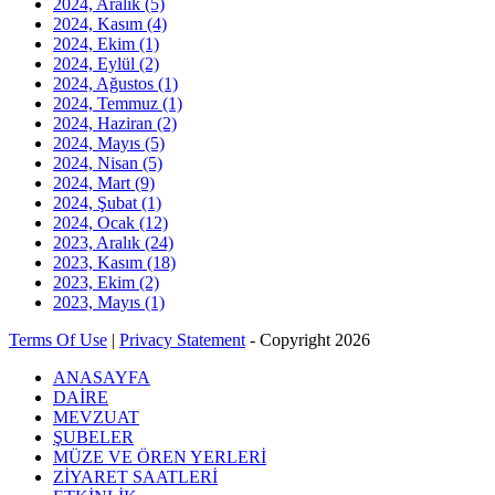
2024, Aralık
(5)
2024, Kasım
(4)
2024, Ekim
(1)
2024, Eylül
(2)
2024, Ağustos
(1)
2024, Temmuz
(1)
2024, Haziran
(2)
2024, Mayıs
(5)
2024, Nisan
(5)
2024, Mart
(9)
2024, Şubat
(1)
2024, Ocak
(12)
2023, Aralık
(24)
2023, Kasım
(18)
2023, Ekim
(2)
2023, Mayıs
(1)
Terms Of Use
|
Privacy Statement
-
Copyright 2026
ANASAYFA
DAİRE
MEVZUAT
ŞUBELER
MÜZE VE ÖREN YERLERİ
ZİYARET SAATLERİ