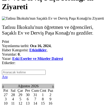
Ziyareti
Tatlısu İlkokulu'nun öğretmen ve öğrencileri,
Saçaklı Ev ve Derviş Paşa Konağı'nı gezdiler.
Print
Yayınlanma tarihi:
Oca 16, 2024
,
Haber Kategorisi:
Etkinlikler
,
Yorumlar:
0
,
Yazar:
Eski Eserler ve Müzeler Dairesi
Etiketler:
Ara
«
Ağustos 2026
»
Pzt
Sal
Çar
Per
Cum
Cmt
Paz
27
28
29
30
31
1
2
3
4
5
6
7
8
9
10
11
12
13
14
15
16