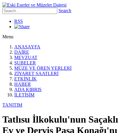
Search
RSS
Menu
ANASAYFA
DAİRE
MEVZUAT
ŞUBELER
MÜZE VE ÖREN YERLERİ
ZİYARET SAATLERİ
ETKİNLİK
HABER
ADA KIBRIS
İLETİŞİM
TANITIM
Tatlısu İlkokulu'nun Saçaklı
Ev ve Derviş Paşa Konağı'nı