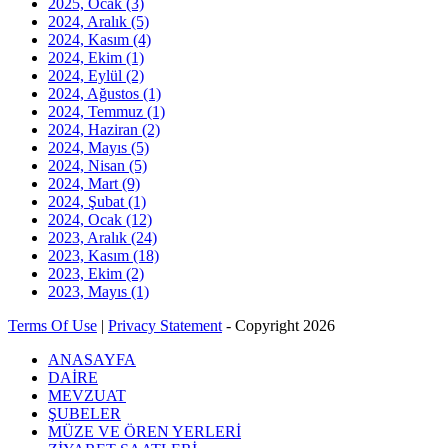
2025, Ocak
(3)
2024, Aralık
(5)
2024, Kasım
(4)
2024, Ekim
(1)
2024, Eylül
(2)
2024, Ağustos
(1)
2024, Temmuz
(1)
2024, Haziran
(2)
2024, Mayıs
(5)
2024, Nisan
(5)
2024, Mart
(9)
2024, Şubat
(1)
2024, Ocak
(12)
2023, Aralık
(24)
2023, Kasım
(18)
2023, Ekim
(2)
2023, Mayıs
(1)
Terms Of Use
|
Privacy Statement
-
Copyright 2026
ANASAYFA
DAİRE
MEVZUAT
ŞUBELER
MÜZE VE ÖREN YERLERİ