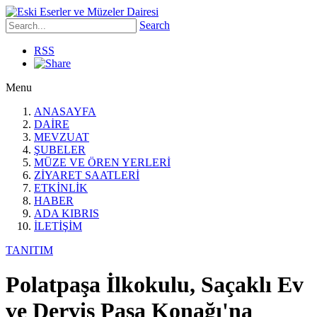
Search
RSS
Menu
ANASAYFA
DAİRE
MEVZUAT
ŞUBELER
MÜZE VE ÖREN YERLERİ
ZİYARET SAATLERİ
ETKİNLİK
HABER
ADA KIBRIS
İLETİŞİM
TANITIM
Polatpaşa İlkokulu, Saçaklı Ev
ve Derviş Paşa Konağı'na