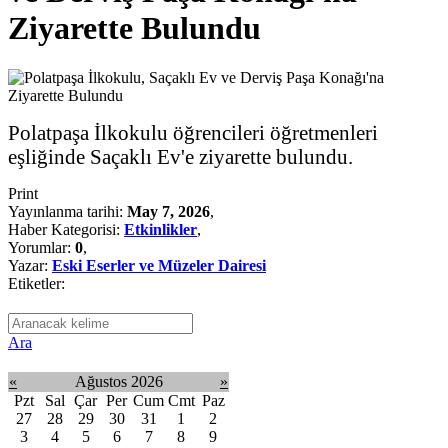
Ziyarette Bulundu
Polatpaşa İlkokulu öğrencileri öğretmenleri
eşliğinde Saçaklı Ev'e ziyarette bulundu.
Print
Yayınlanma tarihi:
May 7, 2026
,
Haber Kategorisi:
Etkinlikler
,
Yorumlar:
0
,
Yazar:
Eski Eserler ve Müzeler Dairesi
Etiketler:
Ara
«
Ağustos 2026
»
Pzt
Sal
Çar
Per
Cum
Cmt
Paz
27
28
29
30
31
1
2
3
4
5
6
7
8
9