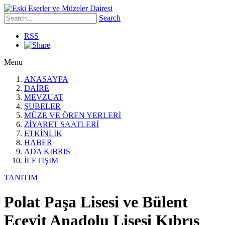
Search
RSS
Menu
ANASAYFA
DAİRE
MEVZUAT
ŞUBELER
MÜZE VE ÖREN YERLERİ
ZİYARET SAATLERİ
ETKİNLİK
HABER
ADA KIBRIS
İLETİŞİM
TANITIM
Polat Paşa Lisesi ve Bülent
Ecevit Anadolu Lisesi Kıbrıs