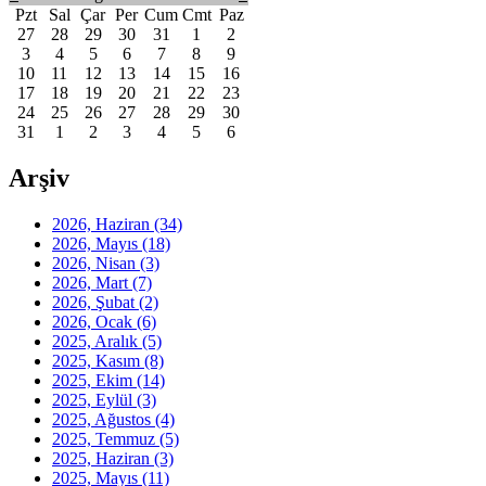
Pzt
Sal
Çar
Per
Cum
Cmt
Paz
27
28
29
30
31
1
2
3
4
5
6
7
8
9
10
11
12
13
14
15
16
17
18
19
20
21
22
23
24
25
26
27
28
29
30
31
1
2
3
4
5
6
Arşiv
2026, Haziran
(34)
2026, Mayıs
(18)
2026, Nisan
(3)
2026, Mart
(7)
2026, Şubat
(2)
2026, Ocak
(6)
2025, Aralık
(5)
2025, Kasım
(8)
2025, Ekim
(14)
2025, Eylül
(3)
2025, Ağustos
(4)
2025, Temmuz
(5)
2025, Haziran
(3)
2025, Mayıs
(11)