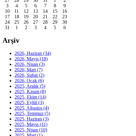
27
28
29
30
31
1
2
3
4
5
6
7
8
9
10
11
12
13
14
15
16
17
18
19
20
21
22
23
24
25
26
27
28
29
30
31
1
2
3
4
5
6
Arşiv
2026, Haziran
(34)
2026, Mayıs
(18)
2026, Nisan
(3)
2026, Mart
(7)
2026, Şubat
(2)
2026, Ocak
(6)
2025, Aralık
(5)
2025, Kasım
(8)
2025, Ekim
(14)
2025, Eylül
(3)
2025, Ağustos
(4)
2025, Temmuz
(5)
2025, Haziran
(3)
2025, Mayıs
(11)
2025, Nisan
(10)
2025, Mart
(1)