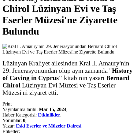
Chirol Lüzinyan Evi ve Taş
Eserler Müzesi'ne Ziyarette
Bulundu
Lüzinyan Kraliyet ailesinden Kral ll. Amaury'nin
29. Jenerasyonundan olup aynı zamanda "
History
of Caving in Cyprus"
kitabının yazarı
Bernard
Chirol
Lüzinyan Evi Müzesi ve Taş Eserler
Müzesi'ni ziyaret etti.
Print
Yayınlanma tarihi:
Mar 15, 2024
,
Haber Kategorisi:
Etkinlikler
,
Yorumlar:
0
,
Yazar:
Eski Eserler ve Müzeler Dairesi
Etiketler: