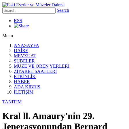
Search
RSS
Menu
ANASAYFA
DAİRE
MEVZUAT
ŞUBELER
MÜZE VE ÖREN YERLERİ
ZİYARET SAATLERİ
ETKİNLİK
HABER
ADA KIBRIS
İLETİŞİM
TANITIM
Kral ll. Amaury'nin 29.
Jenerasyonundan Bernard