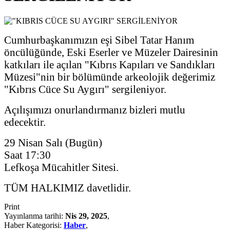
Cumhurbaşkanımızın eşi Sibel Tatar Hanım
öncülüğünde, Eski Eserler ve Müzeler Dairesinin
katkıları ile açılan "Kıbrıs Kapıları ve Sandıkları
Müzesi"nin bir bölümünde arkeolojik değerimiz
"Kıbrıs Cüce Su Aygırı" sergileniyor.
Açılışımızı onurlandırmanız bizleri mutlu
edecektir.
29 Nisan Salı (Bugün)
Saat 17:30
Lefkoşa Mücahitler Sitesi.
TÜM HALKIMIZ davetlidir.
Print
Yayınlanma tarihi:
Nis 29, 2025
,
Haber Kategorisi:
Haber
,