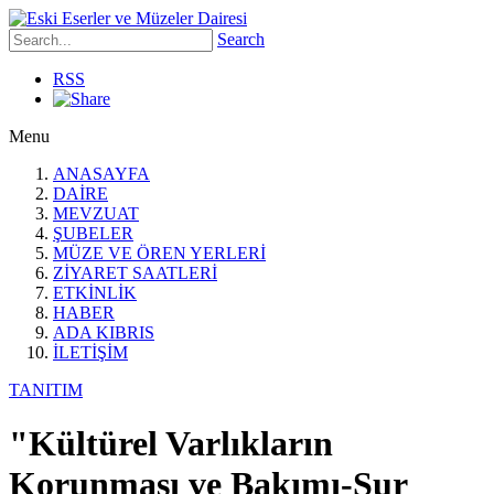
Search
RSS
Menu
ANASAYFA
DAİRE
MEVZUAT
ŞUBELER
MÜZE VE ÖREN YERLERİ
ZİYARET SAATLERİ
ETKİNLİK
HABER
ADA KIBRIS
İLETİŞİM
TANITIM
"Kültürel Varlıkların
Korunması ve Bakımı-Sur