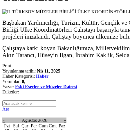
Başbakan Yardımcılığı, Turizm, Kültür, Gençlik ve Ç
Birliği Ülke Koordinatörleri Çalıştayı başarıyla tam
projeleri imzalandı. Çalıştay boyunca ülkemize bulun
Çalıştaya katkı koyan Bakanlığımıza, Milletvekilimi
Akın Tarancı, Hüseyin Ilgan, İbrahim Kaklik, Seld
Print
Yayınlanma tarihi:
Nis 11, 2025
,
Haber Kategorisi:
Haber
,
Yorumlar:
0
,
Yazar:
Eski Eserler ve Müzeler Dairesi
Etiketler:
Ara
«
Ağustos 2026
»
Pzt
Sal
Çar
Per
Cum
Cmt
Paz