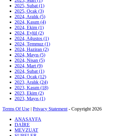
2025, Mart
(1)
2025, Şubat
(1)
2025, Ocak
(3)
2024, Aralık
(5)
2024, Kasım
(4)
2024, Ekim
(1)
2024, Eylül
(2)
2024, Ağustos
(1)
2024, Temmuz
(1)
2024, Haziran
(2)
2024, Mayıs
(5)
2024, Nisan
(5)
2024, Mart
(9)
2024, Şubat
(1)
2024, Ocak
(12)
2023, Aralık
(24)
2023, Kasım
(18)
2023, Ekim
(2)
2023, Mayıs
(1)
Terms Of Use
|
Privacy Statement
-
Copyright 2026
ANASAYFA
DAİRE
MEVZUAT
ŞUBELER