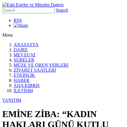
Search
RSS
Menu
ANASAYFA
DAİRE
MEVZUAT
ŞUBELER
MÜZE VE ÖREN YERLERİ
ZİYARET SAATLERİ
ETKİNLİK
HABER
ADA KIBRIS
İLETİŞİM
TANITIM
EMİNE ZİBA: “KADIN
HAKLARI GÜNÜ KUTLU