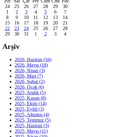
Pzt
Sal
Çar
Per
Cum
Cmt
Paz
24
25
26
27
28
29
30
1
2
3
4
5
6
7
8
9
10
11
12
13
14
15
16
17
18
19
20
21
22
23
24
25
26
27
28
29
30
31
1
2
3
4
Arşiv
2026, Haziran
(34)
2026, Mayıs
(18)
2026, Nisan
(3)
2026, Mart
(7)
2026, Şubat
(2)
2026, Ocak
(6)
2025, Aralık
(5)
2025, Kasım
(8)
2025, Ekim
(14)
2025, Eylül
(3)
2025, Ağustos
(4)
2025, Temmuz
(5)
2025, Haziran
(3)
2025, Mayıs
(11)
2025, Nisan
(10)