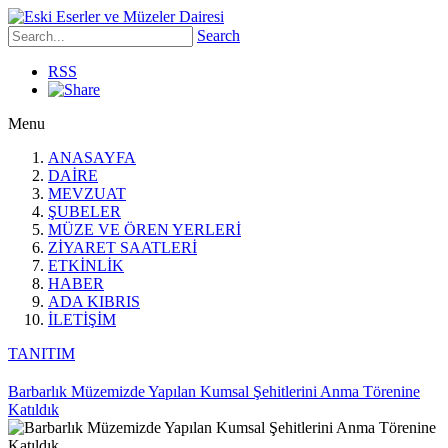
Search
RSS
Menu
ANASAYFA
DAİRE
MEVZUAT
ŞUBELER
MÜZE VE ÖREN YERLERİ
ZİYARET SAATLERİ
ETKİNLİK
HABER
ADA KIBRIS
İLETİŞİM
TANITIM
Barbarlık Müzemizde Yapılan Kumsal Şehitlerini Anma Törenine
Katıldık