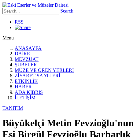
Search
RSS
Menu
ANASAYFA
DAİRE
MEVZUAT
ŞUBELER
MÜZE VE ÖREN YERLERİ
ZİYARET SAATLERİ
ETKİNLİK
HABER
ADA KIBRIS
İLETİŞİM
TANITIM
Büyükelçi Metin Fevzioğlu'nun
Eşi Birgül Fevzioğlu Barbarlık