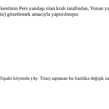
ntinin Pers yandaşı olan kralı tarafindan, Yunan yanl
çin) gözetlemek amacıyla yaptırılmıştır.
ipahi köyünde (Ay. Trias) saptanan bu bazilika değişik zam