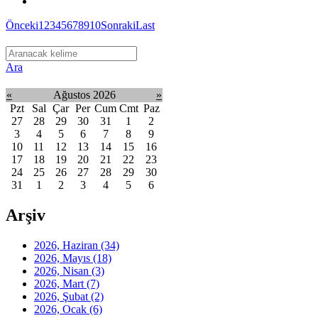
Önceki
1
2
3
4
5
6
7
8
9
10
Sonraki
Last
Ara
«
Ağustos 2026
»
Pzt
Sal
Çar
Per
Cum
Cmt
Paz
27
28
29
30
31
1
2
3
4
5
6
7
8
9
10
11
12
13
14
15
16
17
18
19
20
21
22
23
24
25
26
27
28
29
30
31
1
2
3
4
5
6
Arşiv
2026, Haziran
(34)
2026, Mayıs
(18)
2026, Nisan
(3)
2026, Mart
(7)
2026, Şubat
(2)
2026, Ocak
(6)