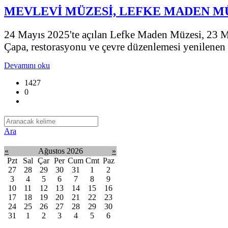
MEVLEVİ MÜZESİ, LEFKE MADEN MÜ
24 Mayıs 2025'te açılan Lefke Maden Müzesi, 23 Ma
Çapa, restorasyonu ve çevre düzenlemesi yenilenen v
Devamını oku
1427
0
Ara
«
Ağustos 2026
»
Pzt
Sal
Çar
Per
Cum
Cmt
Paz
27
28
29
30
31
1
2
3
4
5
6
7
8
9
10
11
12
13
14
15
16
17
18
19
20
21
22
23
24
25
26
27
28
29
30
31
1
2
3
4
5
6