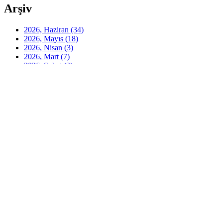
Arşiv
2026, Haziran
(34)
2026, Mayıs
(18)
2026, Nisan
(3)
2026, Mart
(7)
2026, Şubat
(2)
2026, Ocak
(6)
2025, Aralık
(5)
2025, Kasım
(8)
2025, Ekim
(14)
2025, Eylül
(3)
2025, Ağustos
(4)
2025, Temmuz
(5)
2025, Haziran
(3)
2025, Mayıs
(11)
2025, Nisan
(10)
2025, Mart
(1)
2025, Şubat
(1)
2025, Ocak
(3)
2024, Aralık
(5)
2024, Kasım
(4)
2024, Ekim
(1)
2024, Eylül
(2)