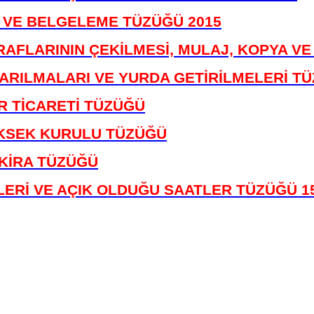
E VE BELGELEME TÜZÜĞÜ 2015
RAFLARININ ÇEKİLMESİ, MULAJ, KOPYA VE
IKARILMALARI VE YURDA GETİRİLMELERİ T
ER TİCARETİ TÜZÜĞÜ
ÜKSEK KURULU TÜZÜĞÜ
 KİRA TÜZÜĞÜ
LERİ VE AÇIK OLDUĞU SAATLER TÜZÜĞÜ 15