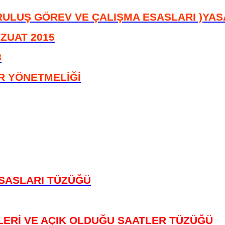
RULUŞ GÖREV VE ÇALIŞMA ESASLARI )YASA
ZUAT 2015
8
R YÖNETMELİĞİ
SASLARI TÜZÜĞÜ
LERİ VE AÇIK OLDUĞU SAATLER TÜZÜĞÜ