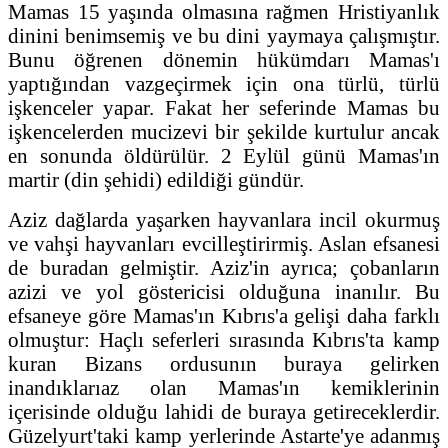
Mamas 15 yaşında olmasına rağmen Hristiyanlık
dinini benimsemiş ve bu dini yaymaya çalışmıştır.
Bunu öğrenen dönemin hükümdarı Mamas'ı
yaptığından vazgeçirmek için ona türlü, türlü
işkenceler yapar. Fakat her seferinde Mamas bu
işkencelerden mucizevi bir şekilde kurtulur ancak
en sonunda öldürülür. 2 Eylül günü Mamas'ın
martir (din şehidi) edildiği gündür.
Aziz dağlarda yaşarken hayvanlara incil okurmuş
ve vahşi hayvanları evcilleştirirmiş. Aslan efsanesi
de buradan gelmiştir. Aziz'in ayrıca; çobanların
azizi ve yol göstericisi olduğuna inanılır. Bu
efsaneye göre Mamas'ın Kıbrıs'a gelişi daha farklı
olmuştur: Haçlı seferleri sırasında Kıbrıs'ta kamp
kuran Bizans ordusunın buraya gelirken
inandıklarıaz olan Mamas'ın kemiklerinin
içerisinde olduğu lahidi de buraya getireceklerdir.
Güzelyurt'taki kamp yerlerinde Astarte'ye adanmış