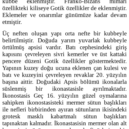
kubbe eklenmiştir. Franko-Bizans mimari
özellikteki kiliseye Gotik özellikler de eklenmiştir.
Eklemeler ve onarımlar günümüze kadar devam
etmiştir.
Üç neften oluşan yapı orta nefte bir kubbeyle
belirtilmiştir. Doğuda yarım yuvarlak kubbeyle
örtülmüş apsisi vardır. Batı cephesindeki giriş
kapısını çevreleyen sivri kemerler ve üst kattaki
pencere düzeni Gotik özellikler göstermektedir.
Yapının kuzey doğu ucuna eklenen çan kulesi ve
batı ve kuzeyini çevreleyen revaklar 20. yüzyılın
başına aittir. Doğudaki Apsis bölümü ikonalarla
süslenmiş bir ikonastasisle ayrılmaktadır.
İkonostasis Geç 16. yüzyılın güzel oymalarına
sahipken ikonostasisteki mermer sütun başlıkları
ile nefleri birbirinden ayıran sütunların ikisindeki
grotesk masklı kabartmalı sütun başlıkları
tapınaktan kalmadır. İkonastasisin mermer olan alt