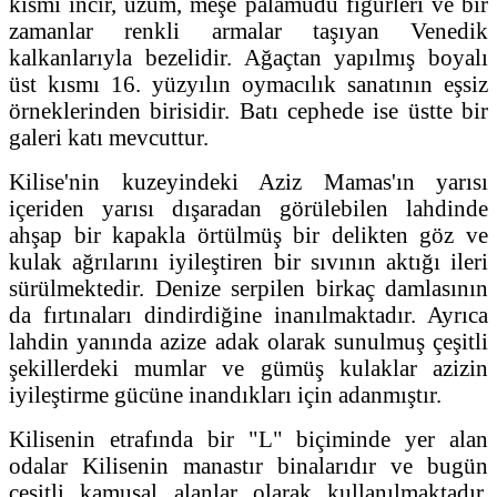
kısmı incir, üzüm, meşe palamudu figürleri ve bir
zamanlar renkli armalar taşıyan Venedik
kalkanlarıyla bezelidir. Ağaçtan yapılmış boyalı
üst kısmı 16. yüzyılın oymacılık sanatının eşsiz
örneklerinden birisidir. Batı cephede ise üstte bir
galeri katı mevcuttur.
Kilise'nin kuzeyindeki Aziz Mamas'ın yarısı
içeriden yarısı dışaradan görülebilen lahdinde
ahşap bir kapakla örtülmüş bir delikten göz ve
kulak ağrılarını iyileştiren bir sıvının aktığı ileri
sürülmektedir. Denize serpilen birkaç damlasının
da fırtınaları dindirdiğine inanılmaktadır. Ayrıca
lahdin yanında azize adak olarak sunulmuş çeşitli
şekillerdeki mumlar ve gümüş kulaklar azizin
iyileştirme gücüne inandıkları için adanmıştır.
Kilisenin etrafında bir "L" biçiminde yer alan
odalar Kilisenin manastır binalarıdır ve bugün
çeşitli kamusal alanlar olarak kullanılmaktadır.