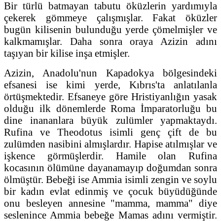
Bir türlü batmayan tabutu öküzlerin yardımıyla
çekerek gömmeye çalışmışlar. Fakat öküzler
bugün kilisenin bulunduğu yerde çömelmişler ve
kalkmamışlar. Daha sonra oraya Azizin adını
taşıyan bir kilise inşa etmişler.
Azizin, Anadolu'nun Kapadokya bölgesindeki
efsanesi ise kimi yerde, Kıbrıs'ta anlatılanla
örtüşmektedir. Efsaneye göre Hristiyanlığın yasak
olduğu ilk dönemlerde Roma İmparatorluğu bu
dine inananlara büyük zulümler yapmaktaydı.
Rufina ve Theodotus isimli genç çift de bu
zulümden nasibini almışlardır. Hapise atılmışlar ve
işkence görmüşlerdir. Hamile olan Rufina
kocasının ölümüne dayanamayıp doğumdan sonra
ölmüştür. Bebeği ise Ammia isimli zengin ve soylu
bir kadın evlat edinmiş ve çocuk büyüdüğünde
onu besleyen annesine "mamma, mamma" diye
seslenince Ammia bebeğe Mamas adını vermiştir.