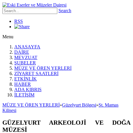
Search
RSS
Menu
ANASAYFA
DAİRE
MEVZUAT
ŞUBELER
MÜZE VE ÖREN YERLERİ
ZİYARET SAATLERİ
ETKİNLİK
HABER
ADA KIBRIS
İLETİŞİM
MÜZE VE ÖREN YERLERİ
»
Güzelyurt Bölgesi
»
St. Mamas
Kilisesi
GÜZELYURT ARKEOLOJİ VE DOĞA
MÜZESİ