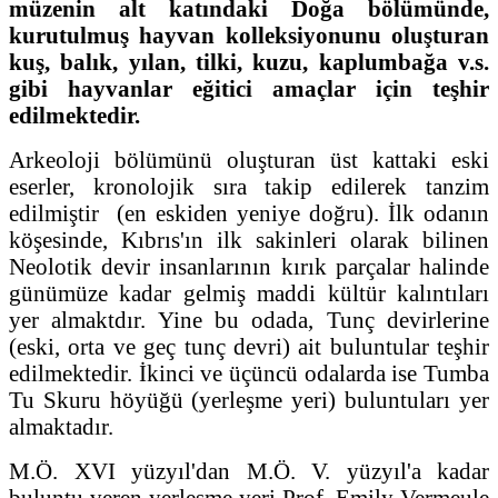
müzenin alt katındaki Doğa bölümünde,
kurutulmuş hayvan kolleksiyonunu oluşturan
kuş, balık, yılan, tilki, kuzu, kaplumbağa v.s.
gibi hayvanlar eğitici amaçlar için teşhir
edilmektedir.
Arkeoloji bölümünü oluşturan üst kattaki eski
eserler, kronolojik sıra takip edilerek tanzim
edilmiştir (en eskiden yeniye doğru). İlk odanın
köşesinde, Kıbrıs'ın ilk sakinleri olarak bilinen
Neolotik devir insanlarının kırık parçalar halinde
günümüze kadar gelmiş maddi kültür kalıntıları
yer almaktdır. Yine bu odada, Tunç devirlerine
(eski, orta ve geç tunç devri) ait buluntular teşhir
edilmektedir. İkinci ve üçüncü odalarda ise Tumba
Tu Skuru höyüğü (yerleşme yeri) buluntuları yer
almaktadır.
M.Ö. XVI yüzyıl'dan M.Ö. V. yüzyıl'a kadar
buluntu veren yerleşme yeri Prof. Emily Vermeule