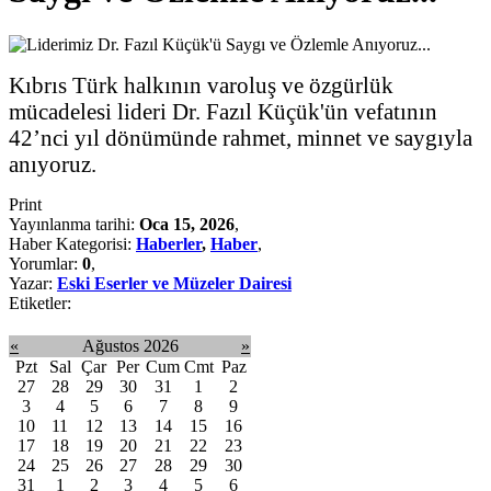
Kıbrıs Türk halkının varoluş ve özgürlük
mücadelesi lideri Dr. Fazıl Küçük'ün vefatının
42’nci yıl dönümünde rahmet, minnet ve saygıyla
anıyoruz.
Print
Yayınlanma tarihi:
Oca 15, 2026
,
Haber Kategorisi:
Haberler
,
Haber
,
Yorumlar:
0
,
Yazar:
Eski Eserler ve Müzeler Dairesi
Etiketler:
«
Ağustos 2026
»
Pzt
Sal
Çar
Per
Cum
Cmt
Paz
27
28
29
30
31
1
2
3
4
5
6
7
8
9
10
11
12
13
14
15
16
17
18
19
20
21
22
23
24
25
26
27
28
29
30
31
1
2
3
4
5
6