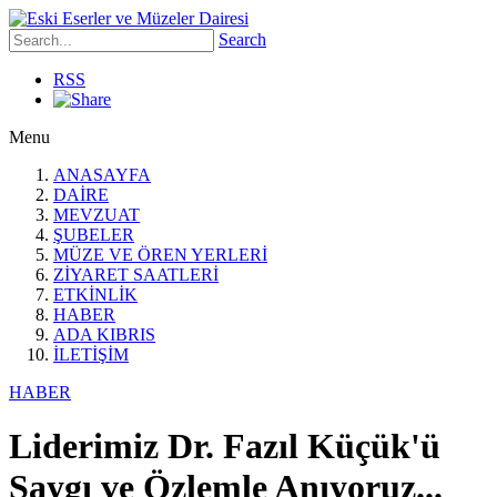
Search
RSS
Menu
ANASAYFA
DAİRE
MEVZUAT
ŞUBELER
MÜZE VE ÖREN YERLERİ
ZİYARET SAATLERİ
ETKİNLİK
HABER
ADA KIBRIS
İLETİŞİM
HABER
Liderimiz Dr. Fazıl Küçük'ü
Saygı ve Özlemle Anıyoruz...