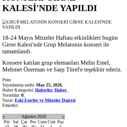
KALESİ'NDE YAPILDI
18-24 Mayıs Müzeler Haftası etkinlikleri bugün
Girne Kalesi'nde Grup Melatonin konseri ile
tamamlandı.
Konsere katılan grup elemanları Melin Emel,
Mehmet Özerman ve Sarp Türel'e teşekkür ederiz.
Print
Yayınlanma tarihi:
May 25, 2026
,
Haber Kategorisi:
Haberler
,
Haber
,
Yorumlar:
0
,
Yazar:
Eski Eserler ve Müzeler Dairesi
Etiketler:
«
Ağustos 2026
»
Pzt
Sal
Çar
Per
Cum
Cmt
Paz
27
28
29
30
31
1
2