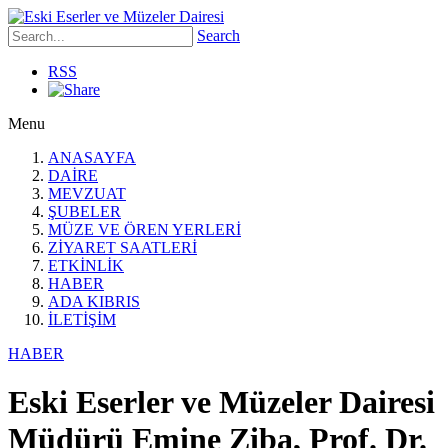
Search
RSS
Menu
ANASAYFA
DAİRE
MEVZUAT
ŞUBELER
MÜZE VE ÖREN YERLERİ
ZİYARET SAATLERİ
ETKİNLİK
HABER
ADA KIBRIS
İLETİŞİM
HABER
Eski Eserler ve Müzeler Dairesi
Müdürü Emine Ziba, Prof. Dr.