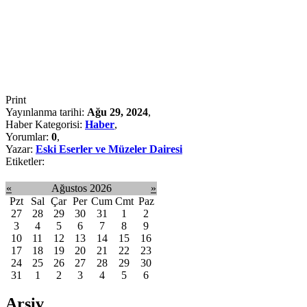
Print
Yayınlanma tarihi:
Ağu 29, 2024
,
Haber Kategorisi:
Haber
,
Yorumlar:
0
,
Yazar:
Eski Eserler ve Müzeler Dairesi
Etiketler:
«
Ağustos 2026
»
Pzt
Sal
Çar
Per
Cum
Cmt
Paz
27
28
29
30
31
1
2
3
4
5
6
7
8
9
10
11
12
13
14
15
16
17
18
19
20
21
22
23
24
25
26
27
28
29
30
31
1
2
3
4
5
6
Arşiv