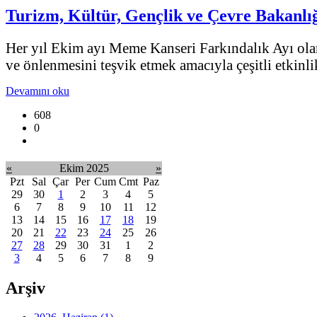
Turizm, Kültür, Gençlik ve Çevre Bakanlı
Her yıl Ekim ayı Meme Kanseri Farkındalık Ayı olar
ve önlenmesini teşvik etmek amacıyla çeşitli etkinl
Devamını oku
608
0
«
Ekim 2025
»
Pzt
Sal
Çar
Per
Cum
Cmt
Paz
29
30
1
2
3
4
5
6
7
8
9
10
11
12
13
14
15
16
17
18
19
20
21
22
23
24
25
26
27
28
29
30
31
1
2
3
4
5
6
7
8
9
Arşiv