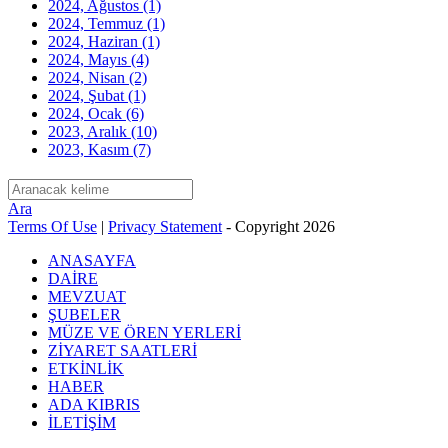
2024, Ağustos
(1)
2024, Temmuz
(1)
2024, Haziran
(1)
2024, Mayıs
(4)
2024, Nisan
(2)
2024, Şubat
(1)
2024, Ocak
(6)
2023, Aralık
(10)
2023, Kasım
(7)
Ara
Terms Of Use
|
Privacy Statement
-
Copyright 2026
ANASAYFA
DAİRE
MEVZUAT
ŞUBELER
MÜZE VE ÖREN YERLERİ
ZİYARET SAATLERİ
ETKİNLİK
HABER
ADA KIBRIS
İLETİŞİM