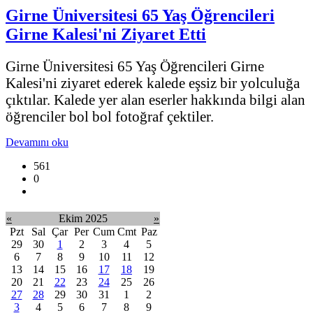
Girne Üniversitesi 65 Yaş Öğrencileri
Girne Kalesi'ni Ziyaret Etti
Girne Üniversitesi 65 Yaş Öğrencileri Girne
Kalesi'ni ziyaret ederek kalede eşsiz bir yolculuğa
çıktılar. Kalede yer alan eserler hakkında bilgi alan
öğrenciler bol bol fotoğraf çektiler.
Devamını oku
561
0
«
Ekim 2025
»
Pzt
Sal
Çar
Per
Cum
Cmt
Paz
29
30
1
2
3
4
5
6
7
8
9
10
11
12
13
14
15
16
17
18
19
20
21
22
23
24
25
26
27
28
29
30
31
1
2
3
4
5
6
7
8
9