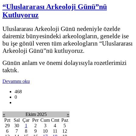
“Uluslararası Arkeoloji Günü”nü
Kutluyoruz
Uluslararası Arkeoloji Günü nedeniyle özelde
dairemiz bünyesindeki arkeologların, genelde ise
bu işe gönül veren tüm arkeologların “Uluslararası
Arkeoloji Günü”nü kutluyoruz.
Günün anlam ve önemi dolayısıyla rozetlerimizi
taktık.
Devamını oku
468
0
«
Ekim 2025
»
Pzt
Sal
Çar
Per
Cum
Cmt
Paz
29
30
1
2
3
4
5
6
7
8
9
10
11
12