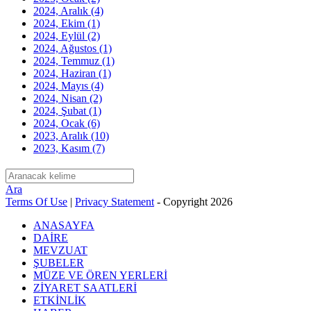
2024, Aralık
(4)
2024, Ekim
(1)
2024, Eylül
(2)
2024, Ağustos
(1)
2024, Temmuz
(1)
2024, Haziran
(1)
2024, Mayıs
(4)
2024, Nisan
(2)
2024, Şubat
(1)
2024, Ocak
(6)
2023, Aralık
(10)
2023, Kasım
(7)
Ara
Terms Of Use
|
Privacy Statement
-
Copyright 2026
ANASAYFA
DAİRE
MEVZUAT
ŞUBELER
MÜZE VE ÖREN YERLERİ
ZİYARET SAATLERİ
ETKİNLİK