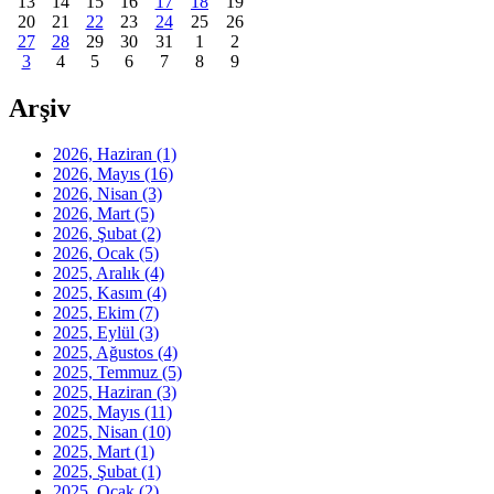
13
14
15
16
17
18
19
20
21
22
23
24
25
26
27
28
29
30
31
1
2
3
4
5
6
7
8
9
Arşiv
2026, Haziran
(1)
2026, Mayıs
(16)
2026, Nisan
(3)
2026, Mart
(5)
2026, Şubat
(2)
2026, Ocak
(5)
2025, Aralık
(4)
2025, Kasım
(4)
2025, Ekim
(7)
2025, Eylül
(3)
2025, Ağustos
(4)
2025, Temmuz
(5)
2025, Haziran
(3)
2025, Mayıs
(11)
2025, Nisan
(10)
2025, Mart
(1)
2025, Şubat
(1)
2025, Ocak
(2)