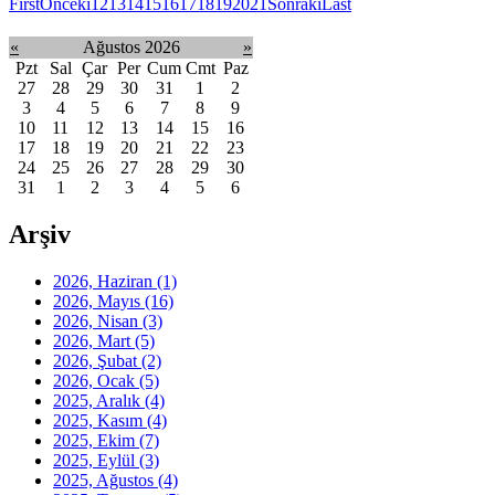
First
Önceki
12
13
14
15
16
17
18
19
20
21
Sonraki
Last
«
Ağustos 2026
»
Pzt
Sal
Çar
Per
Cum
Cmt
Paz
27
28
29
30
31
1
2
3
4
5
6
7
8
9
10
11
12
13
14
15
16
17
18
19
20
21
22
23
24
25
26
27
28
29
30
31
1
2
3
4
5
6
Arşiv
2026, Haziran
(1)
2026, Mayıs
(16)
2026, Nisan
(3)
2026, Mart
(5)
2026, Şubat
(2)
2026, Ocak
(5)
2025, Aralık
(4)
2025, Kasım
(4)
2025, Ekim
(7)
2025, Eylül
(3)
2025, Ağustos
(4)