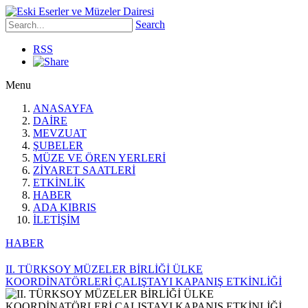
Search
RSS
Menu
ANASAYFA
DAİRE
MEVZUAT
ŞUBELER
MÜZE VE ÖREN YERLERİ
ZİYARET SAATLERİ
ETKİNLİK
HABER
ADA KIBRIS
İLETİŞİM
HABER
II. TÜRKSOY MÜZELER BİRLİĞİ ÜLKE
KOORDİNATÖRLERİ ÇALIŞTAYI KAPANIŞ ETKİNLİĞİ