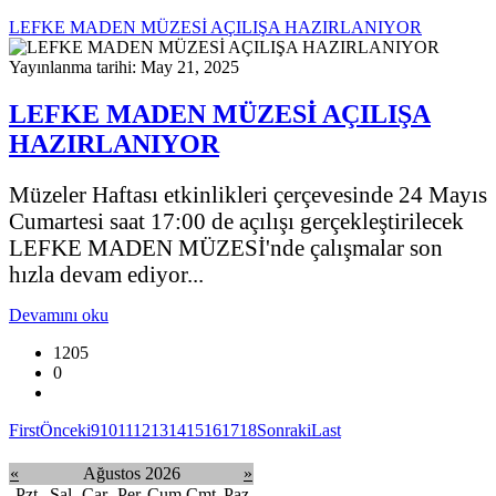
LEFKE MADEN MÜZESİ AÇILIŞA HAZIRLANIYOR
Yayınlanma tarihi: May 21, 2025
LEFKE MADEN MÜZESİ AÇILIŞA
HAZIRLANIYOR
Müzeler Haftası etkinlikleri çerçevesinde 24 Mayıs
Cumartesi saat 17:00 de açılışı gerçekleştirilecek
LEFKE MADEN MÜZESİ'nde çalışmalar son
hızla devam ediyor...
Devamını oku
1205
0
First
Önceki
9
10
11
12
13
14
15
16
17
18
Sonraki
Last
«
Ağustos 2026
»
Pzt
Sal
Çar
Per
Cum
Cmt
Paz