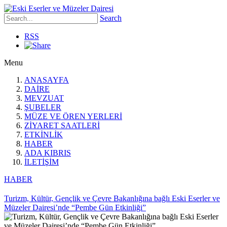
Search
RSS
Menu
ANASAYFA
DAİRE
MEVZUAT
ŞUBELER
MÜZE VE ÖREN YERLERİ
ZİYARET SAATLERİ
ETKİNLİK
HABER
ADA KIBRIS
İLETİŞİM
HABER
Turizm, Kültür, Gençlik ve Çevre Bakanlığına bağlı Eski Eserler ve
Müzeler Dairesi’nde “Pembe Gün Etkinliği”