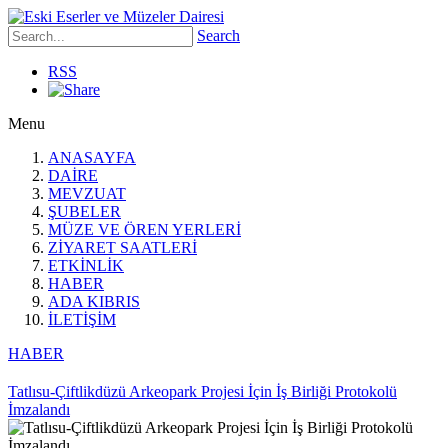
Search
RSS
Menu
ANASAYFA
DAİRE
MEVZUAT
ŞUBELER
MÜZE VE ÖREN YERLERİ
ZİYARET SAATLERİ
ETKİNLİK
HABER
ADA KIBRIS
İLETİŞİM
HABER
Tatlısu-Çiftlikdüzü Arkeopark Projesi İçin İş Birliği Protokolü
İmzalandı