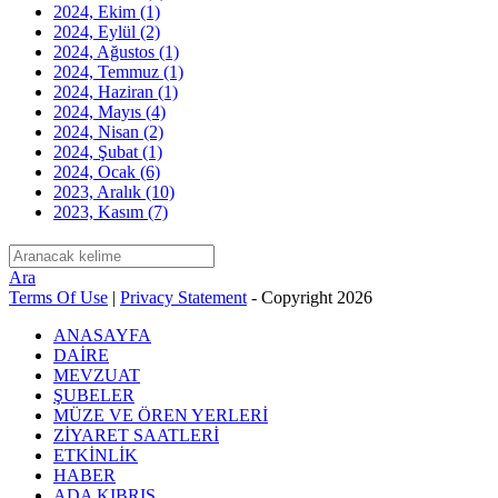
2024, Ekim
(1)
2024, Eylül
(2)
2024, Ağustos
(1)
2024, Temmuz
(1)
2024, Haziran
(1)
2024, Mayıs
(4)
2024, Nisan
(2)
2024, Şubat
(1)
2024, Ocak
(6)
2023, Aralık
(10)
2023, Kasım
(7)
Ara
Terms Of Use
|
Privacy Statement
-
Copyright 2026
ANASAYFA
DAİRE
MEVZUAT
ŞUBELER
MÜZE VE ÖREN YERLERİ
ZİYARET SAATLERİ
ETKİNLİK
HABER
ADA KIBRIS