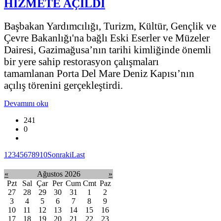
HİZMETE AÇILDI
Başbakan Yardımcılığı, Turizm, Kültür, Gençlik ve
Çevre Bakanlığı'na bağlı Eski Eserler ve Müzeler
Dairesi, Gazimağusa’nın tarihi kimliğinde önemli
bir yere sahip restorasyon çalışmaları
tamamlanan
Porta Del Mare Deniz Kapısı’nın
açılış törenini gerçekleştirdi.
Devamını oku
241
0
1
2
3
4
5
6
7
8
9
10
Sonraki
Last
«
Ağustos 2026
»
Pzt
Sal
Çar
Per
Cum
Cmt
Paz
27
28
29
30
31
1
2
3
4
5
6
7
8
9
10
11
12
13
14
15
16
17
18
19
20
21
22
23