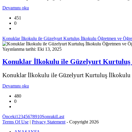
Devamını oku
451
0
Konuklar İlkokulu ile Güzelyurt Kurtuluş İlkokulu Öğretmen ve Öğren
Yayınlanma tarihi: Eki 13, 2025
Konuklar İlkokulu ile Güzelyurt Kurtuluş 
Konuklar İlkokulu ile Güzelyurt Kurtuluş İlkokulu ö
Devamını oku
480
0
Önceki
1
2
3
4
5
6
7
8
9
10
Sonraki
Last
Terms Of Use
|
Privacy Statement
-
Copyright 2026
ANASAYFA