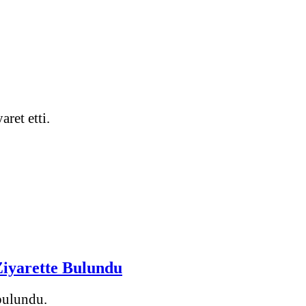
ret etti.
Ziyarette Bulundu
 bulundu.