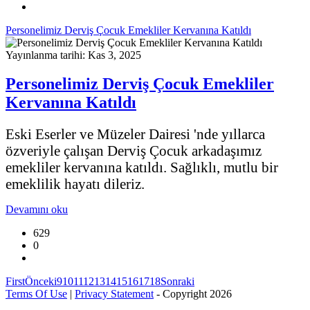
Personelimiz Derviş Çocuk Emekliler Kervanına Katıldı
Yayınlanma tarihi: Kas 3, 2025
Personelimiz Derviş Çocuk Emekliler
Kervanına Katıldı
Eski Eserler ve Müzeler Dairesi 'nde yıllarca
özveriyle çalışan Derviş Çocuk arkadaşımız
emekliler kervanına katıldı. Sağlıklı, mutlu bir
emeklilik hayatı dileriz.
Devamını oku
629
0
First
Önceki
9
10
11
12
13
14
15
16
17
18
Sonraki
Terms Of Use
|
Privacy Statement
-
Copyright 2026